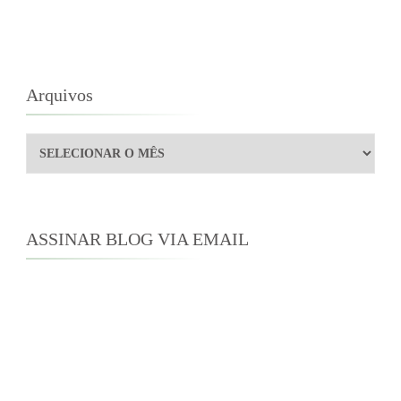
Arquivos
Arquivos
ASSINAR BLOG VIA EMAIL
Digite seu endereço de e-mail para assinar este
blog e receber notificações de novas
publicações por e-mail.