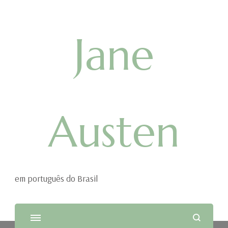
Jane
Austen
em português do Brasil