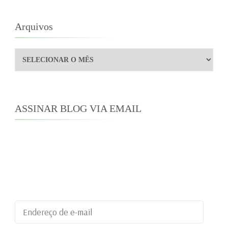
Arquivos
Arquivos
ASSINAR BLOG VIA EMAIL
Digite seu endereço de e-mail para assinar este
blog e receber notificações de novas
publicações por e-mail.
Endereço
de