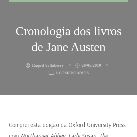
Cronologia dos livros
de Jane Austen
Raquel Sallaberry
26/06/2010
EM
6 COMENTÁRIOS
CRONOLOGIA
DOS
LIVROS
DE
JANE
AUSTEN
Comprei esta edição da Oxford University Press
com
Northanger Abbey
,
Lady Susan
,
The