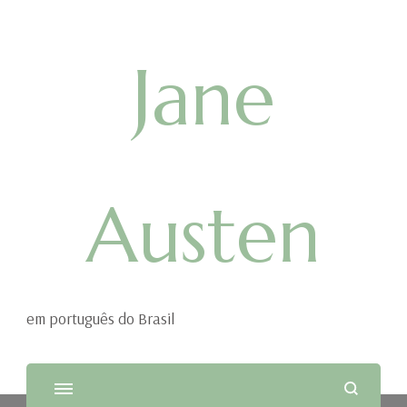
Jane
Austen
em português do Brasil