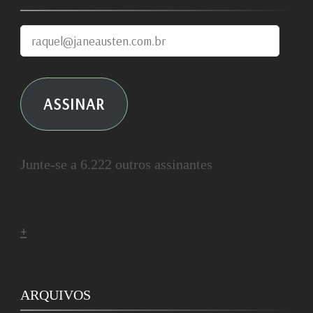
raquel@janeausten.com.br
ASSINAR
Junte-se a 6.222 outros assinantes
+
ARQUIVOS