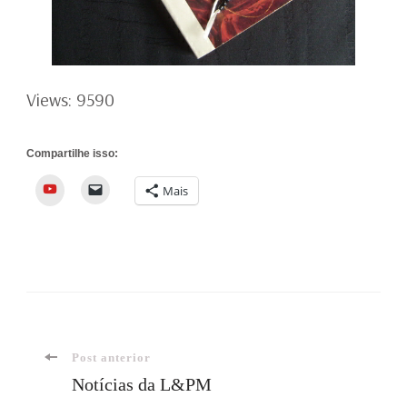
Views: 9590
Compartilhe isso:
YouTube
Mais
Navegação
Post anterior
Notícias da L&PM