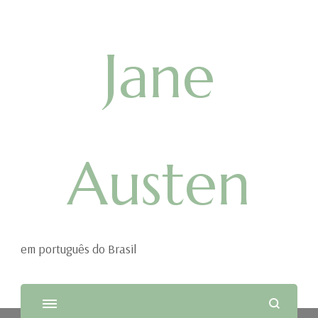
Jane
Austen
em português do Brasil