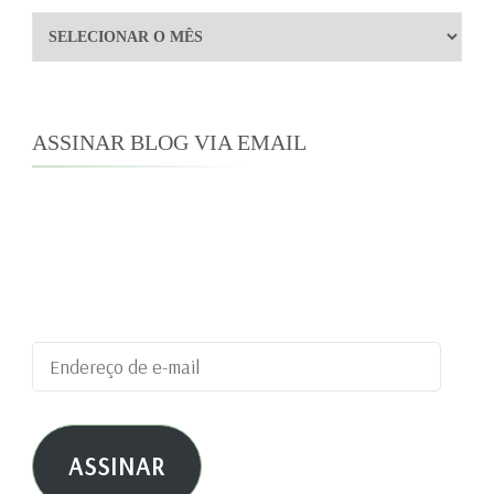
Arquivos
ASSINAR BLOG VIA EMAIL
Digite seu endereço de e-mail para assinar este
blog e receber notificações de novas
publicações por e-mail.
Endereço
de
e-
ASSINAR
mail