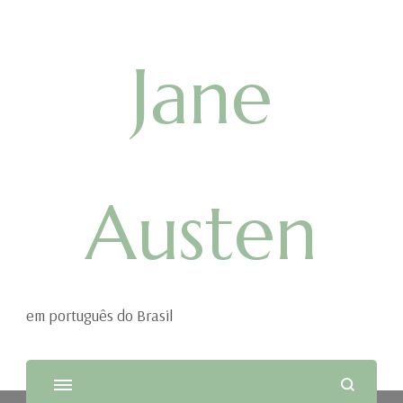
Jane
Austen
em português do Brasil