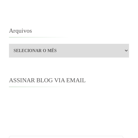
Arquivos
Arquivos
ASSINAR BLOG VIA EMAIL
Digite seu endereço de e-mail para assinar este
blog e receber notificações de novas
publicações por e-mail.