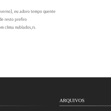
nverno], eu adoro tempo quente
e resto prefiro
om clima nublados,rs.
ARQUIVOS