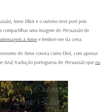
O
OU
uasão
, Anne Elliot e o outono nest post pois
ara compartilhar uma imagem de
Persuasão
de
homenagem à Anne
e lembrei-me da cena.
obrenome de Anne consta como Eliot, com apenas
e Azul
, tradução portuguesa de
Persuasão
que
eu