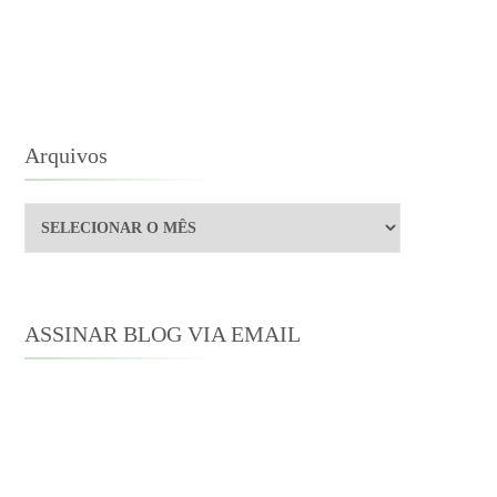
TONO
Arquivos
Arquivos
ASSINAR BLOG VIA EMAIL
Digite seu endereço de e-mail para
assinar este blog e receber notificações
de novas publicações por e-mail.