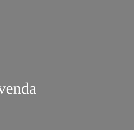
 venda
M
ORTHANGER
NSFIELD