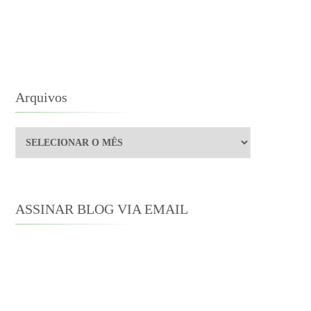
NDA
Arquivos
Arquivos
ASSINAR BLOG VIA EMAIL
Digite seu endereço de e-mail para
assinar este blog e receber notificações
de novas publicações por e-mail.