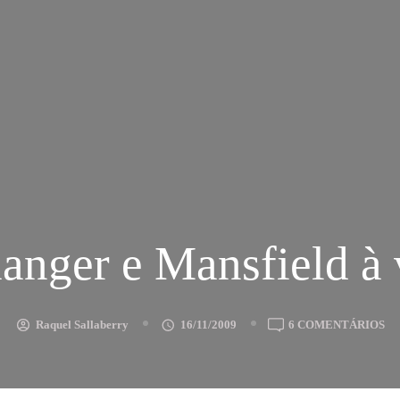
anger e Mansfield à
E
Raquel Sallaberry
16/11/2009
6 COMENTÁRIOS
N
E
MA