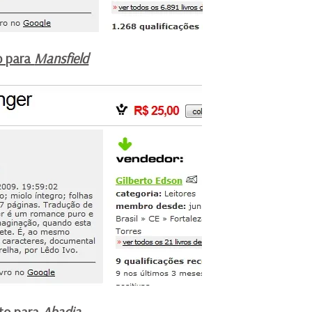
o para
Mansfield
eto para
Abadia