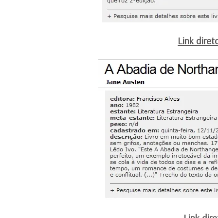
Link diret
Link dir