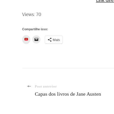
Views: 70
Compartilhe isso:
YouTube
Mais
Navegação
Post anterior
Capas dos livros de Jane Austen
de