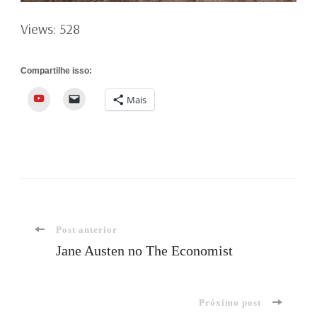
Views: 528
Compartilhe isso:
YouTube
Mais
Navegação
Post anterior
Jane Austen no The Economist
de
Próximo post