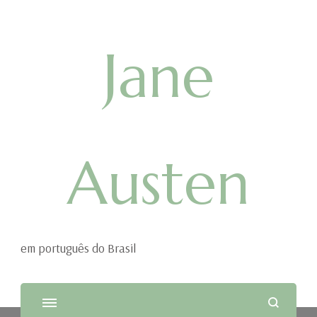
Jane
Austen
em português do Brasil