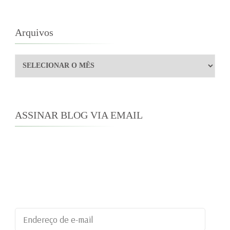
Arquivos
Arquivos
ASSINAR BLOG VIA EMAIL
Digite seu endereço de e-mail para assinar este
blog e receber notificações de novas
publicações por e-mail.
Endereço