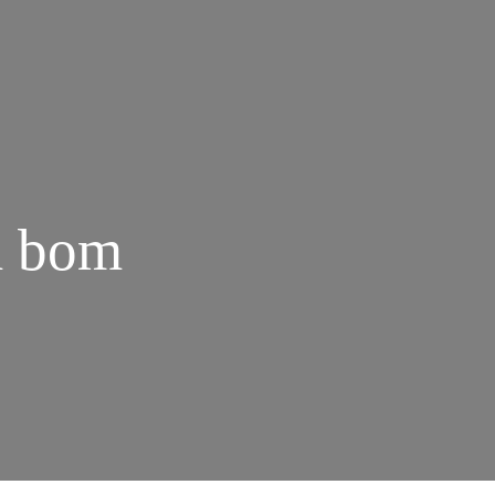
m bom
M
MA
NECA
POIS