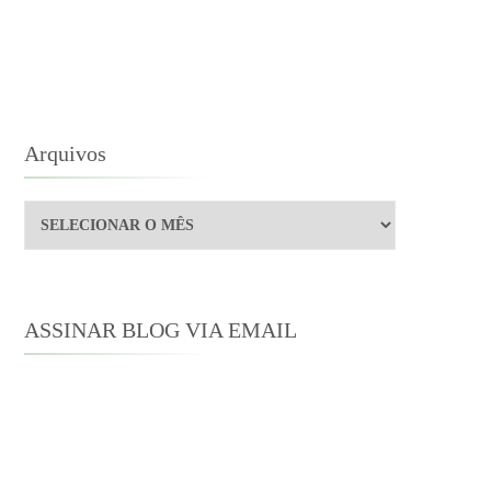
M
OM
VRO
Arquivos
Arquivos
ASSINAR BLOG VIA EMAIL
Digite seu endereço de e-mail para
assinar este blog e receber notificações
de novas publicações por e-mail.