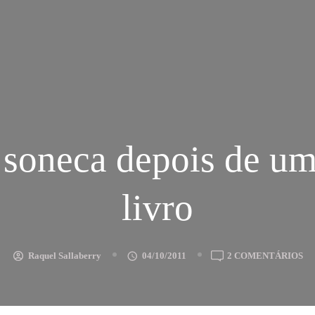
soneca depois de u
livro
E
Raquel Sallaberry
04/10/2011
2 COMENTÁRIOS
U
SO
DE