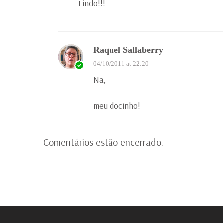
Lindo!!!
Raquel Sallaberry
04/10/2011 at 22:20
Na,
meu docinho!
Comentários estão encerrado.