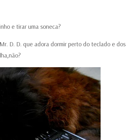
DE
U
B
LI
inho e tirar uma soneca?
. D. D. que adora dormir perto do teclado e dos
lha,não?