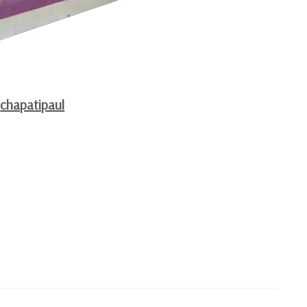
y
chapatipaul