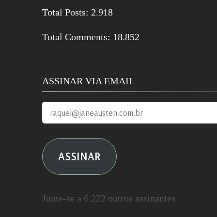
Total Posts:
2.918
Total Comments:
18.852
ASSINAR VIA EMAIL
raquel@janeausten.com.br
ASSINAR
Junte-se a 6.222 outros assinantes