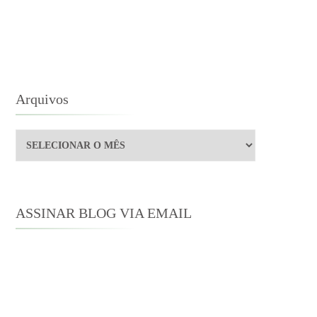
Arquivos
Arquivos
ASSINAR BLOG VIA EMAIL
Digite seu endereço de e-mail para
assinar este blog e receber notificações
de novas publicações por e-mail.