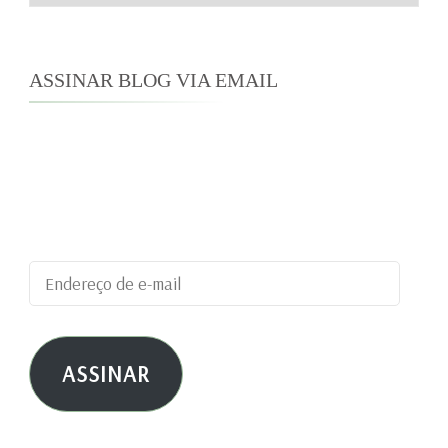
ASSINAR BLOG VIA EMAIL
Digite seu endereço de e-mail para assinar este
blog e receber notificações de novas
publicações por e-mail.
Endereço
de
e-
ASSINAR
mail