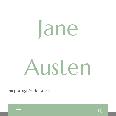
Jane
Austen
em português do Brasil