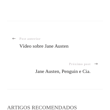
Navegação
Post anterior
Vídeo sobre Jane Austen
de
Próximo post
post
Jane Austen, Penguin e Cia.
ARTIGOS RECOMENDADOS