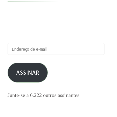
Digite seu endereço de e-mail para assinar este
blog e receber notificações de novas
publicações por e-mail.
Endereço
de
e-
ASSINAR
mail
Junte-se a 6.222 outros assinantes