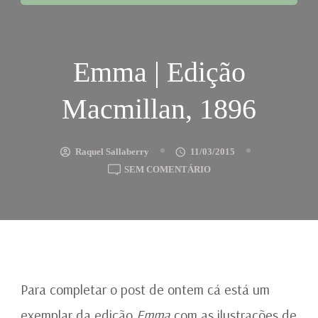
Emma | Edição
Macmillan, 1896
Raquel Sallaberry
11/03/2015
EM
SEM COMENTÁRIO
EMMA
|
EDIÇÃO
MACMILLAN,
1896
Para completar o post de ontem cá está um
exemplar da edição
Emma
com as ilustrações de