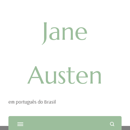
Jane
Austen
em português do Brasil