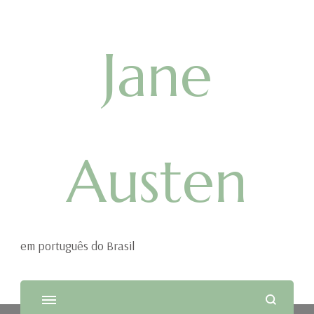
Jane
Austen
em português do Brasil