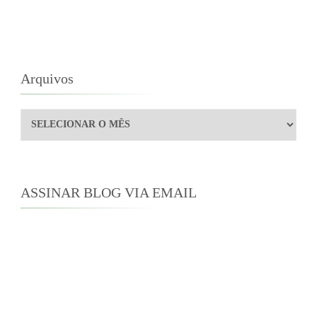
Arquivos
Arquivos
ASSINAR BLOG VIA EMAIL
Digite seu endereço de e-mail para assinar este
blog e receber notificações de novas
publicações por e-mail.