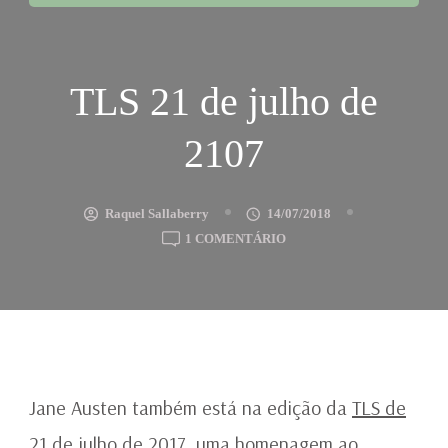
TLS 21 de julho de
2107
Raquel Sallaberry
14/07/2018
EM
1 COMENTÁRIO
TLS
21
DE
JULHO
DE
2107
Jane Austen também está na edição da
TLS de
21 de julho de 2017
, uma homenagem ao