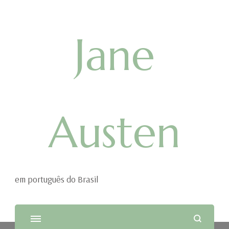
Jane
Austen
em português do Brasil