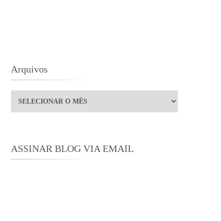
LUSTRADAS
E
ANE
USTEN
O
RASIL
Arquivos
Arquivos
ASSINAR BLOG VIA EMAIL
Digite seu endereço de e-mail para
assinar este blog e receber notificações
de novas publicações por e-mail.