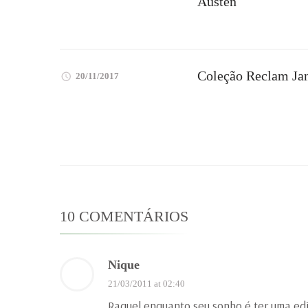
Austen
Coleção Reclam Ja
20/11/2017
10 COMENTÁRIOS
Nique
21/03/2011 at 02:40
Raquel enquanto seu sonho é ter uma ediç