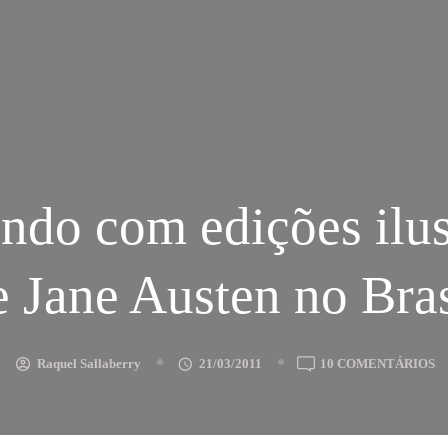
ndo com edições ilus
e Jane Austen no Bras
E
Raquel Sallaberry
21/03/2011
10 COMENTÁRIOS
S
C
E