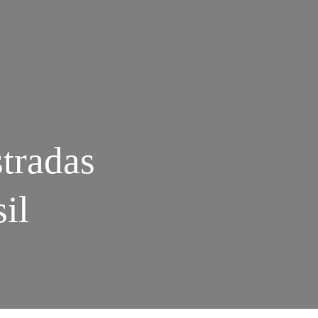
tradas
il
M
ONHANDO
OM
DIÇÕES