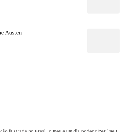
ne Austen
ão ilustrada no Brasil, o meu é um dia poder dizer “meu