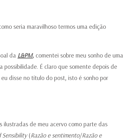
I
D
J
A
 como seria maravilhoso termos uma edição
N
B
soal da
L&PM
,
comentei sobre meu sonho de uma
a possibilidade. É claro que somente depois de
u disse no título do post, isto é sonho por
es ilustradas de meu acervo como parte das
 Sensibility
(
Razão e sentimento
/
Razão e