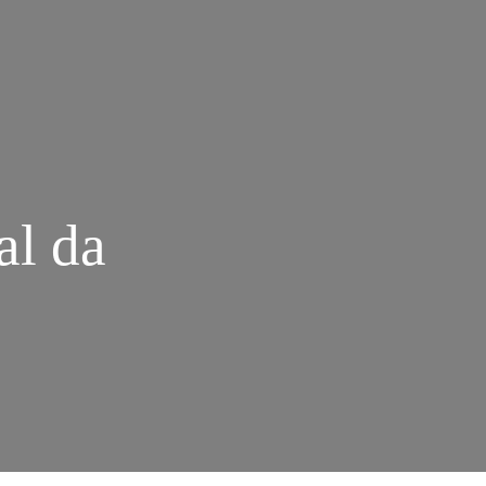
al da
M
NE
STEN