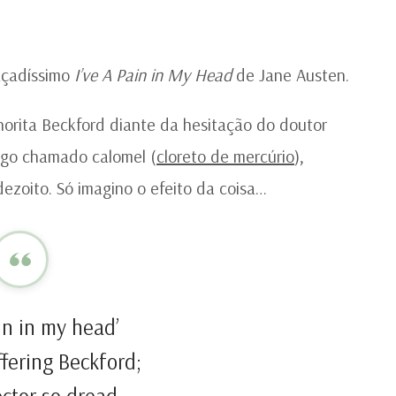
DI
MU
DA
PO
raçadíssimo
I’ve A Pain in My Head
de Jane Austen.
orita Beckford diante da hesitação do doutor
go chamado calomel (
cloreto de mercúrio
),
ezoito. Só imagino o efeito da coisa…
ain in my head’
ffering Beckford;