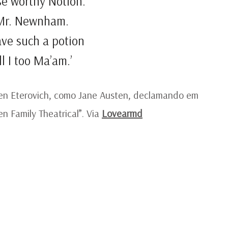
se worthy Notion.’
Mr. Newnham.
ave such a potion
l I too Ma’am.’
ren Eterovich, como Jane Austen, declamando em
n Family Theatrical”. Via
Lovearmd