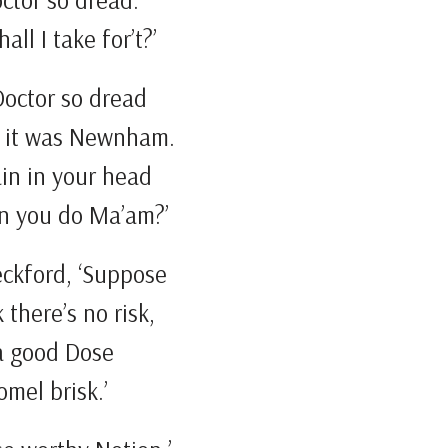
ctor so dread.
all I take for’t?’
Doctor so dread
it was Newnham.
ain in your head
n you do Ma’am?’
eckford, ‘Suppose
 there’s no risk,
 a good Dose
omel brisk.’