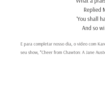
‘What a prai
Replied 
‘You shall h
And so wil
E para completar nosso dia, o vídeo com Ka
seu show, “Cheer from Chawton: A Jane Auste