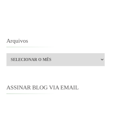
A
NDIAL
ESIA
Arquivos
Arquivos
ASSINAR BLOG VIA EMAIL
Digite seu endereço de e-mail para
assinar este blog e receber notificações
de novas publicações por e-mail.