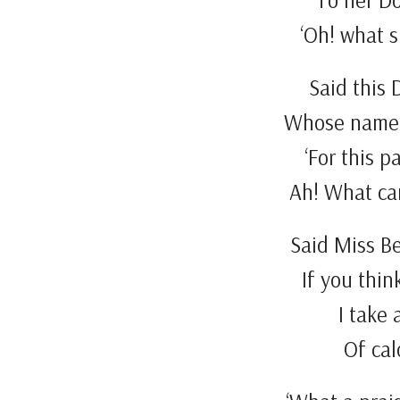
To her Do
‘Oh! what sh
Said this 
Whose name 
‘For this p
Ah! What ca
Said Miss B
If you think
I take
Of cal