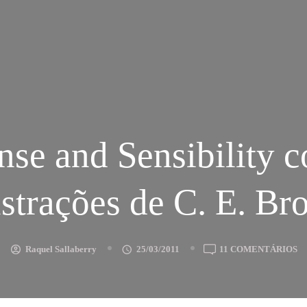
nse and Sensibility 
ustrações de C. E. Br
E
Raquel Sallaberry
25/03/2011
11 COMENTÁRIOS
S
A
S