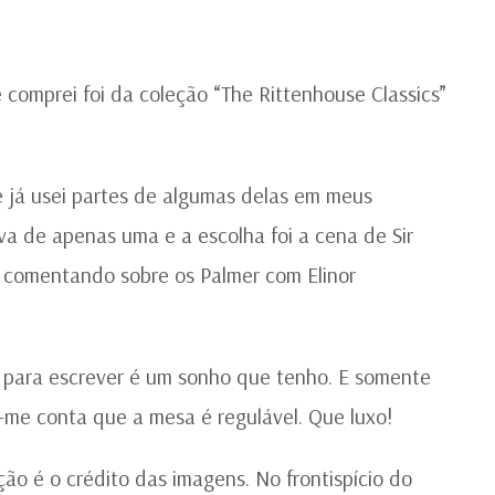
C
I
D
C.
 comprei foi da coleção “The Rittenhouse Classics”
E.
B
e já usei partes de algumas delas em meus
va de apenas uma e a escolha foi a cena de Sir
, comentando sobre os Palmer com Elinor
 para escrever é um sonho que tenho. E somente
me conta que a mesa é regulável. Que luxo!
ão é o crédito das imagens. No frontispício do