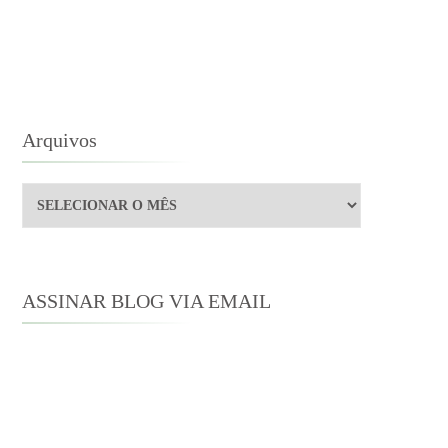
OM
LUSTRAÇÕES
E
ROCK
Arquivos
Arquivos
ASSINAR BLOG VIA EMAIL
Digite seu endereço de e-mail para
assinar este blog e receber notificações
de novas publicações por e-mail.