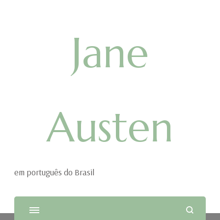
Jane
Austen
em português do Brasil