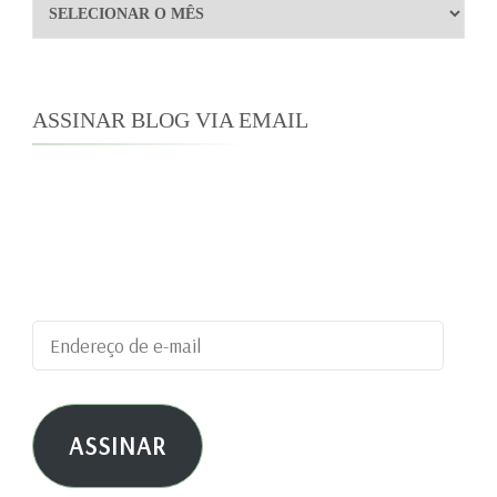
Arquivos
ASSINAR BLOG VIA EMAIL
Digite seu endereço de e-mail para assinar este
blog e receber notificações de novas
publicações por e-mail.
Endereço
de
e-
ASSINAR
mail