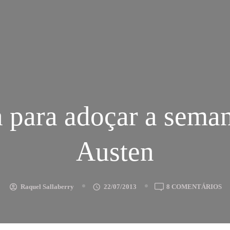
a para adoçar a seman
Austen
E
Raquel Sallaberry
22/07/2013
8 COMENTÁRIOS
RE
PA
A