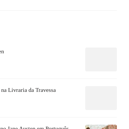
en
na Livraria da Travessa
 no Jane Austen em Português