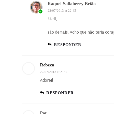
Raquel Sallaberry Brião
22/07/2013 at 22:45
Mell,
são demais. Acho que não teria cor
RESPONDER
Rebeca
22/07/2013 at 21:30
Adorei!
RESPONDER
Pat