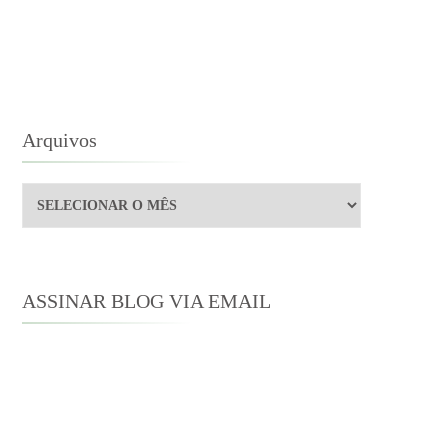
MANA:
NE
STEN
Arquivos
Arquivos
ASSINAR BLOG VIA EMAIL
Digite seu endereço de e-mail para
assinar este blog e receber notificações
de novas publicações por e-mail.