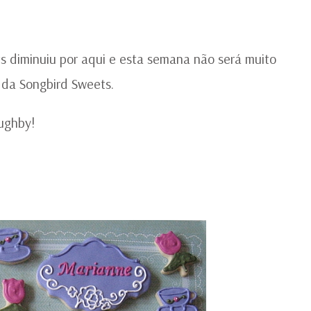
A
SE
JA
AU
 diminuiu por aqui e esta semana não será muito
 da Songbird Sweets.
ughby!