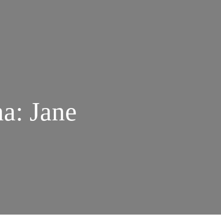
a: Jane
M
CEITA
RA
DOÇAR