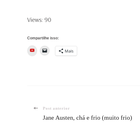
Views: 90
Compartilhe isso:
YouTube
Mais
Navegação
Post anterior
Jane Austen, chá e frio (muito frio)
de