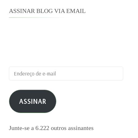
ASSINAR BLOG VIA EMAIL
Digite seu endereço de e-mail para assinar este
blog e receber notificações de novas
publicações por e-mail.
Endereço
de
e-
ASSINAR
mail
Junte-se a 6.222 outros assinantes