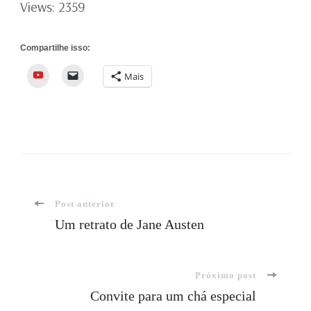
Views: 2359
Compartilhe isso:
YouTube
Mais
Navegação
Post anterior
Um retrato de Jane Austen
de
Próximo post
post
Convite para um chá especial