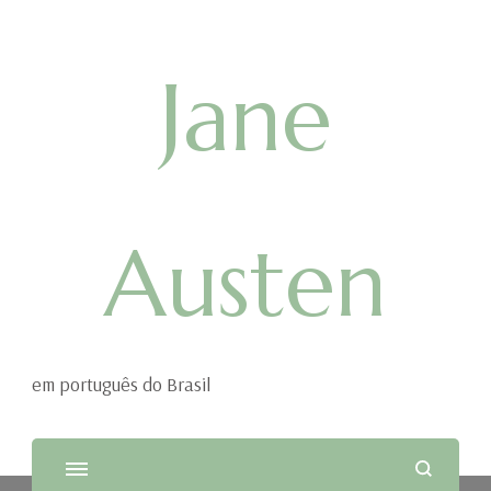
Jane
Austen
em português do Brasil