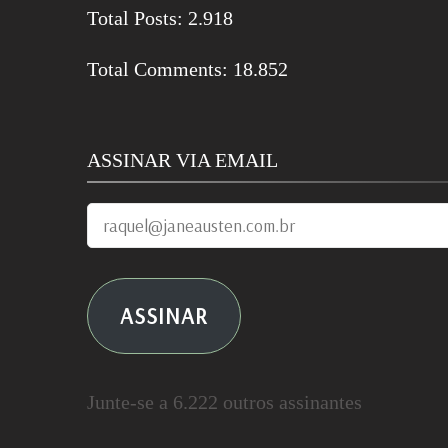
Total Posts:
2.918
Total Comments:
18.852
ASSINAR VIA EMAIL
raquel@janeausten.com.br
ASSINAR
Junte-se a 6.222 outros assinantes