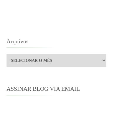
1
Arquivos
Arquivos
ASSINAR BLOG VIA EMAIL
Digite seu endereço de e-mail para
assinar este blog e receber notificações
de novas publicações por e-mail.