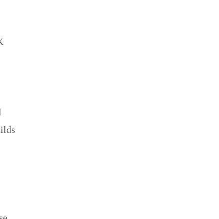
–
198
K
d
ilds
se