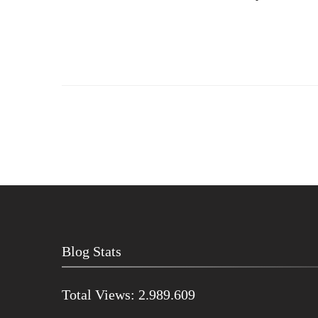
Blog Stats
Total Views:
2.989.609