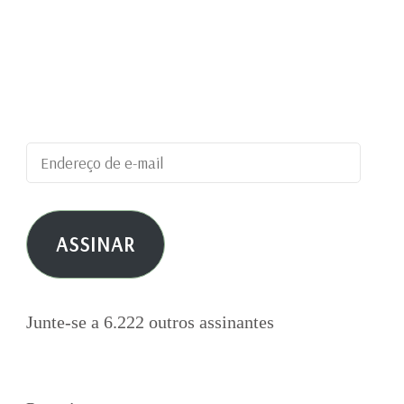
Digite seu endereço de e-mail para assinar este
blog e receber notificações de novas
publicações por e-mail.
Endereço
de
e-
ASSINAR
mail
Junte-se a 6.222 outros assinantes