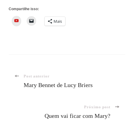
Compartilhe isso:
YouTube
Mais
Navegação
Post anterior
Mary Bennet de Lucy Briers
de
Próximo post
post
Quem vai ficar com Mary?