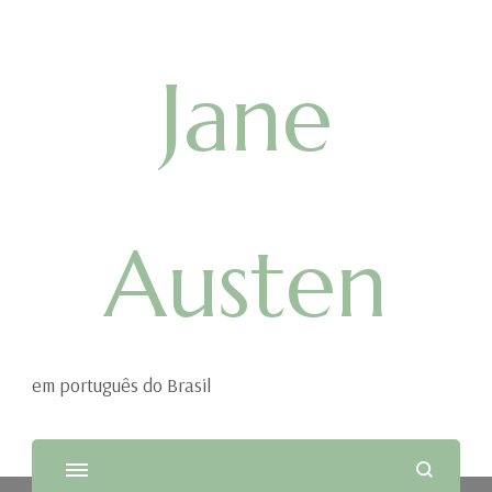
Jane
Austen
em português do Brasil