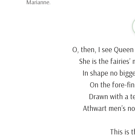
Marianne.
O, then, I see Quee
She is the fairies
In shape no bigg
On the fore-fi
Drawn with a te
Athwart men’s nos
This is 