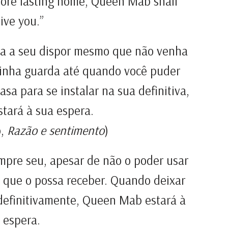
more lasting home, Queen Mab shall
ive you.”
ua a seu dispor mesmo que não venha
 minha guarda até quando você puder
sa para se instalar na sua definitiva,
tará à sua espera.
o,
Razão e sentimento
)
mpre seu, apesar de não o poder usar
é que o possa receber. Quando deixar
 definitivamente, Queen Mab estará à
 espera.