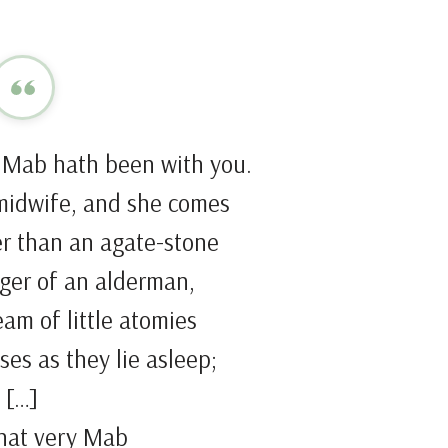
n Mab hath been with you.
’ midwife, and she comes
er than an agate-stone
nger of an alderman,
am of little atomies
es as they lie asleep;
[…]
that very Mab