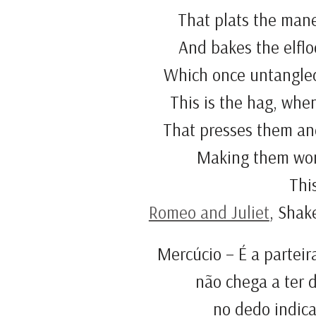
That plats the mane
And bakes the elfloc
Which once untangle
This is the hag, when
That presses them and
Making them wom
Thi
Romeo and Juliet
, Shak
Mercúcio – É a partei
não chega a ter 
no dedo indica