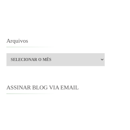
ENTIMENTOS
ONHOS
Arquivos
Arquivos
ASSINAR BLOG VIA EMAIL
Digite seu endereço de e-mail para
assinar este blog e receber notificações
de novas publicações por e-mail.