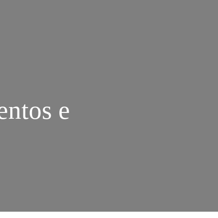
entos e
M
UEEN
AB,
AZÕES,