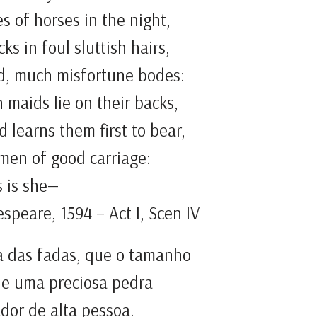
s of horses in the night,
ks in foul sluttish hairs,
d, much misfortune bodes:
 maids lie on their backs,
 learns them first to bear,
en of good carriage:
s is she—
espeare, 1594 – Act I, Scen IV
ra das fadas, que o tamanho
de uma preciosa pedra
dor de alta pessoa.