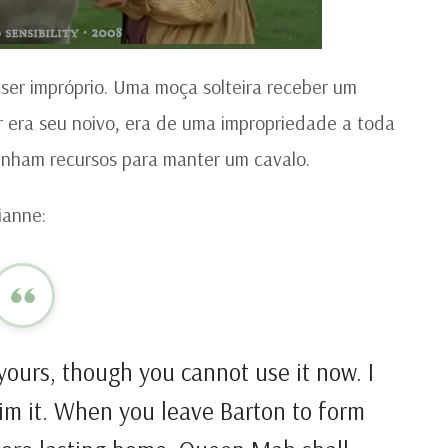
ser impróprio. Uma moça solteira receber um
r era seu noivo, era de uma impropriedade a toda
inham recursos para manter um cavalo.
ianne:
 yours, though you cannot use it now. I
laim it. When you leave Barton to form