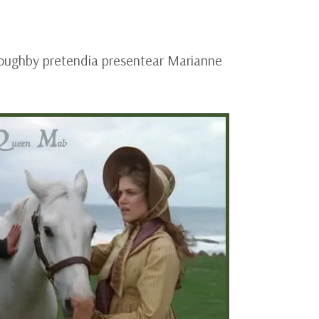
S
E
S
loughby pretendia presentear Marianne