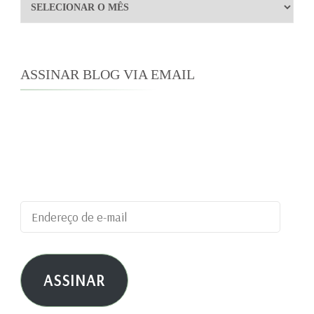
Arquivos
ASSINAR BLOG VIA EMAIL
Digite seu endereço de e-mail para assinar este
blog e receber notificações de novas
publicações por e-mail.
Endereço
de
e-
ASSINAR
mail