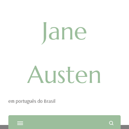
Jane
Austen
em português do Brasil