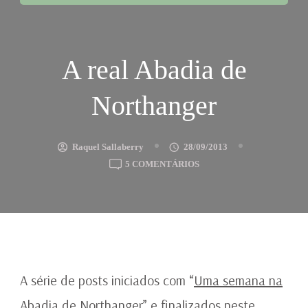
A real Abadia de
Northanger
Raquel Sallaberry
28/09/2013
EM
5 COMENTÁRIOS
A
REAL
ABADIA
DE
NORTHANGER
A série de posts iniciados com “
Uma semana na
Abadia de Northanger
” e finalizados neste