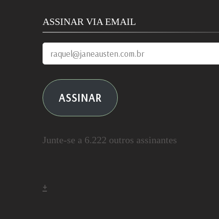
ASSINAR VIA EMAIL
raquel@janeausten.com.br
ASSINAR
Junte-se a 6.222 outros assinantes
+