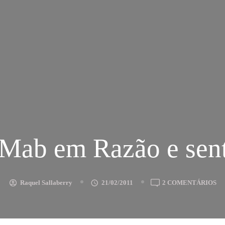
Mab em Razão e sen
E
Raquel Sallaberry
21/02/2011
2 COMENTÁRIOS
Q
M
E