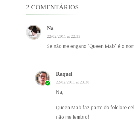
2 COMENTÁRIOS
Na
22/02/2011 at 22:33
Se não me engano “Queen Mab” é o nome
Raquel
22/02/2011 at 23:38
Na,
Queen Mab faz parte do folclore ce
não me lembro!