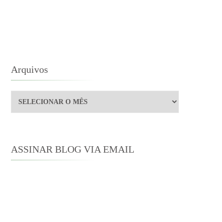
AZÃO
NTIMENTO
Arquivos
Arquivos
ASSINAR BLOG VIA EMAIL
Digite seu endereço de e-mail para
assinar este blog e receber notificações
de novas publicações por e-mail.