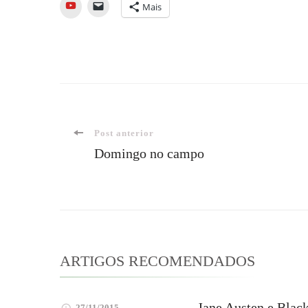
YouTube
Mais
Navegação
Post anterior
Domingo no campo
de
post
ARTIGOS RECOMENDADOS
Jane Austen e Blac
27/11/2015