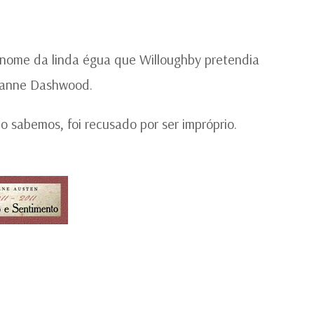
R
E
SE
nome da linda égua que Willoughby pretendia
ianne Dashwood.
o sabemos, foi recusado por ser impróprio.