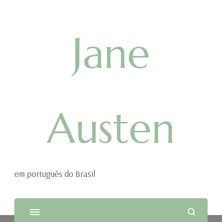
Jane
Austen
em português do Brasil