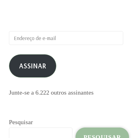
blog e receber notificações de novas
publicações por e-mail.
Endereço
de
e-
ASSINAR
mail
Junte-se a 6.222 outros assinantes
Pesquisar
PESQUISAR