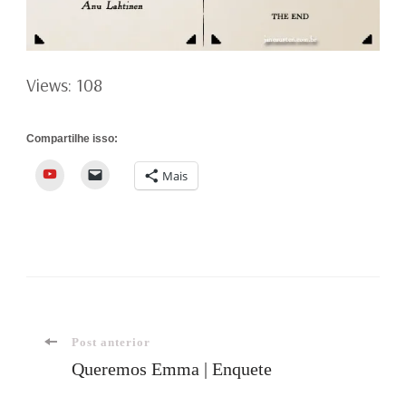
Views: 108
Compartilhe isso:
YouTube
Mais
Navegação
Post anterior
Queremos Emma | Enquete