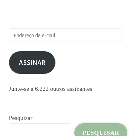
blog e receber notificações de novas
publicações por e-mail.
Endereço
de
e-
ASSINAR
mail
Junte-se a 6.222 outros assinantes
Pesquisar
PESQUISAR