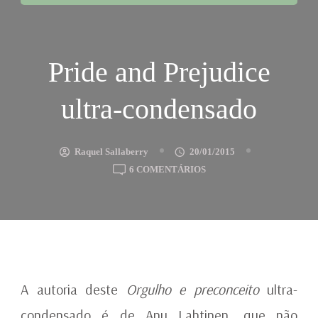
Pride and Prejudice
ultra-condensado
Raquel Sallaberry
20/01/2015
EM
6 COMENTÁRIOS
PRIDE
AND
PREJUDICE
ULTRA-
CONDENSADO
A autoria deste
Orgulho e preconceito
ultra-
condensado é de Anu Lahtinen, que não