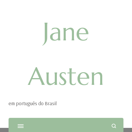
Jane
Austen
em português do Brasil