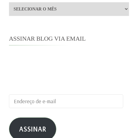
Arquivos
ASSINAR BLOG VIA EMAIL
Digite seu endereço de e-mail para assinar este
blog e receber notificações de novas
publicações por e-mail.
Endereço
de
e-
ASSINAR
mail