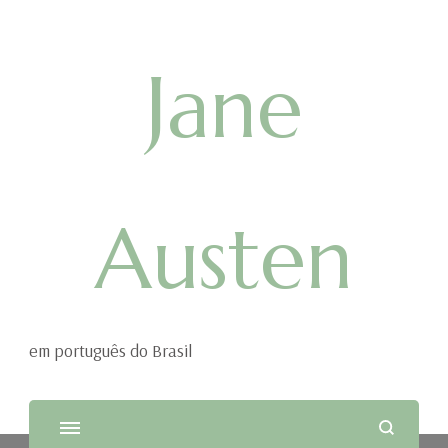
Jane
Austen
em português do Brasil