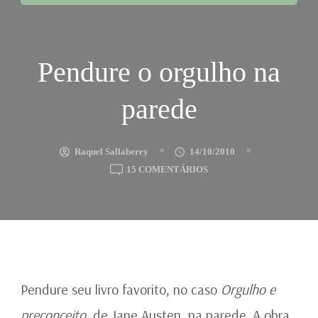
Pendure o orgulho na
parede
Raquel Sallaberry
14/10/2010
EM
15 COMENTÁRIOS
PENDURE
O
ORGULHO
NA
PAREDE
Pendure seu livro favorito, no caso
Orgulho e
preconceito
, de Jane Austen, na parede. A obra