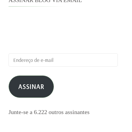
Digite seu endereço de e-mail para assinar este
blog e receber notificações de novas
publicações por e-mail.
Endereço
de
e-
ASSINAR
mail
Junte-se a 6.222 outros assinantes