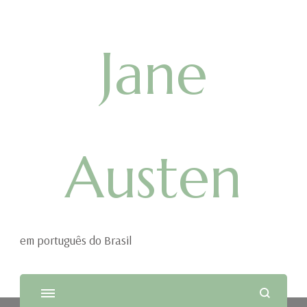
Jane
Austen
em português do Brasil