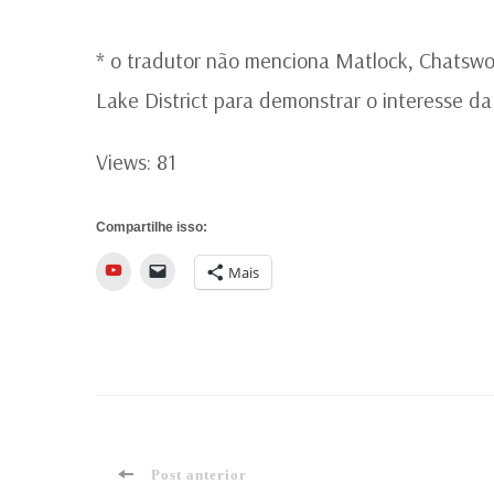
* o tradutor não menciona Matlock, Chatsw
Lake District para demonstrar o interesse da
Views: 81
Compartilhe isso:
YouTube
Mais
Navegação
Post anterior