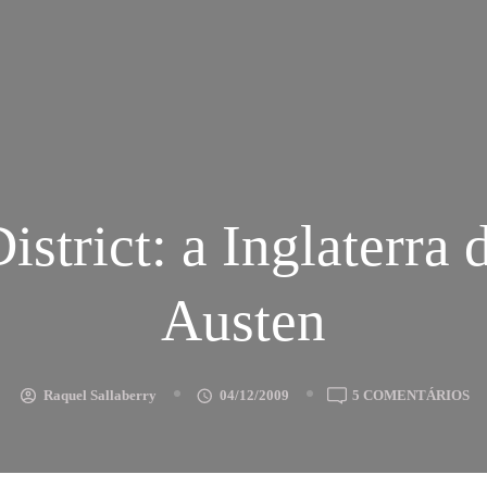
istrict: a Inglaterra 
Austen
E
Raquel Sallaberry
04/12/2009
5 COMENTÁRIOS
P
DI
A