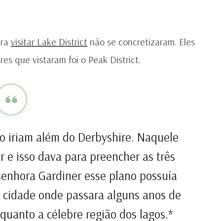
IN
D
JA
AU
ara
visitar Lake District
não se concretizaram. Eles
es que vistaram foi o Peak District.
o iriam além do Derbyshire. Naquele
r e isso dava para preencher as três
senhora Gardiner esse plano possuía
a cidade onde passara alguns anos de
quanto a célebre região dos lagos.*