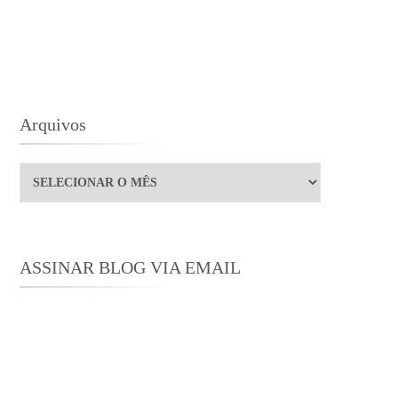
GLATERRA
E
NE
STEN
Arquivos
Arquivos
ASSINAR BLOG VIA EMAIL
Digite seu endereço de e-mail para
assinar este blog e receber notificações
de novas publicações por e-mail.