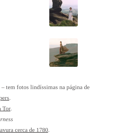
– tem fotos lindíssimas na página de
pers
.
 Tor
.
erness
ravura cerca de 1780
.