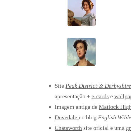
Site
Peak District & Derbyshire
apresentação +
e-cards
e
wallpa
Imagem antiga de
Matlock High
Dovedale
no blog
English Wild
Chatsworth
site oficial e uma
g