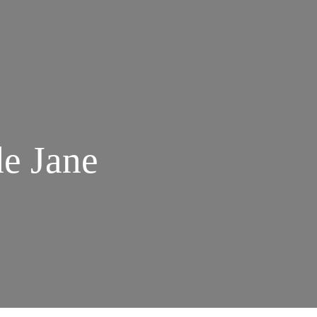
de Jane
M
EAK
STRICT: