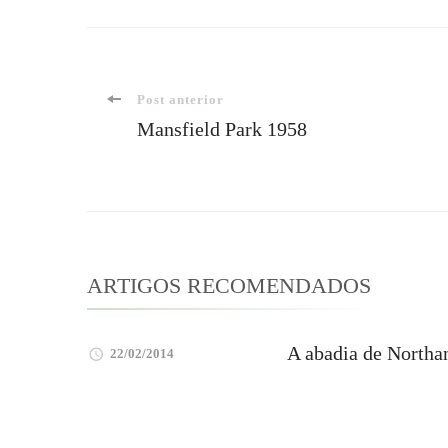
Navegação
Post anterior
Mansfield Park 1958
de
post
ARTIGOS RECOMENDADOS
A abadia de Northa
22/02/2014