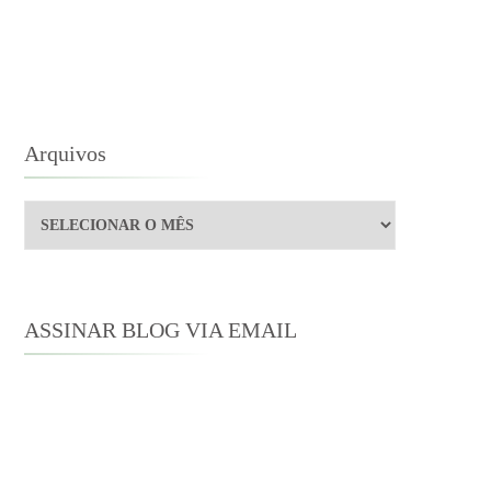
Arquivos
Arquivos
ASSINAR BLOG VIA EMAIL
Digite seu endereço de e-mail para
assinar este blog e receber notificações
de novas publicações por e-mail.