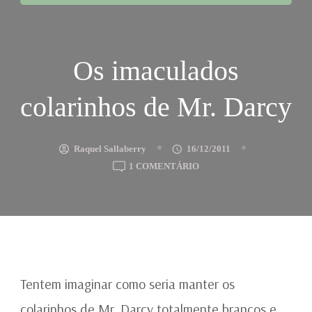
Os imaculados
colarinhos de Mr. Darcy
Raquel Sallaberry
16/12/2011
EM
1 COMENTÁRIO
OS
IMACULADOS
COLARINHOS
DE
MR.
DARCY
Tentem imaginar como seria manter os
colarinhos de Mr. Darcy totalmente brancos e