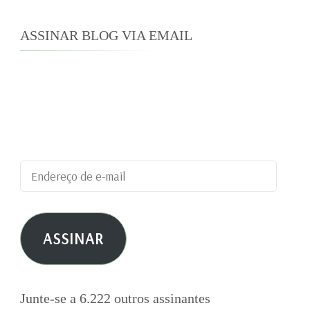
ASSINAR BLOG VIA EMAIL
Digite seu endereço de e-mail para assinar este
blog e receber notificações de novas
publicações por e-mail.
Endereço
de
e-
ASSINAR
mail
Junte-se a 6.222 outros assinantes