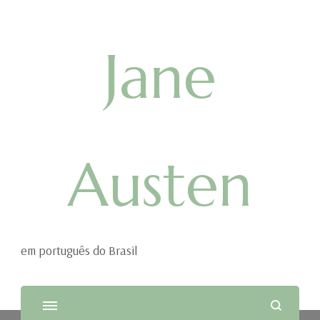
Jane
Austen
em português do Brasil