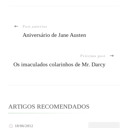
Navegação
Post anterior
Aniversário de Jane Austen
de
Próximo post
post
Os imaculados colarinhos de Mr. Darcy
ARTIGOS RECOMENDADOS
18/06/2012