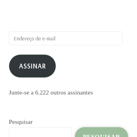
blog e receber notificações de novas
publicações por e-mail.
Endereço
de
e-
ASSINAR
mail
Junte-se a 6.222 outros assinantes
Pesquisar
PESQUISAR