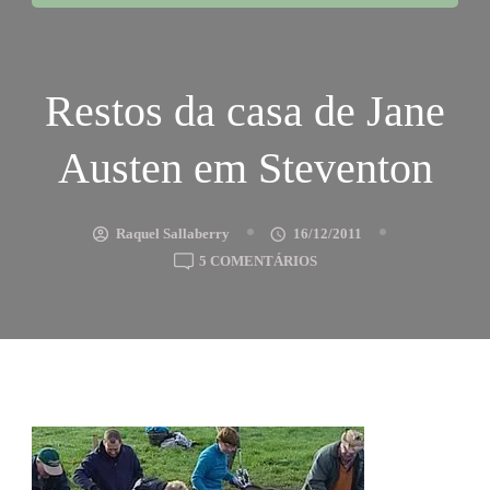
Restos da casa de Jane
Austen em Steventon
Raquel Sallaberry
16/12/2011
EM
5 COMENTÁRIOS
RESTOS
DA
CASA
DE
JANE
AUSTEN
EM
STEVENTON