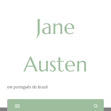
Jane
Austen
em português do Brasil