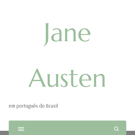
Jane
Austen
em português do Brasil