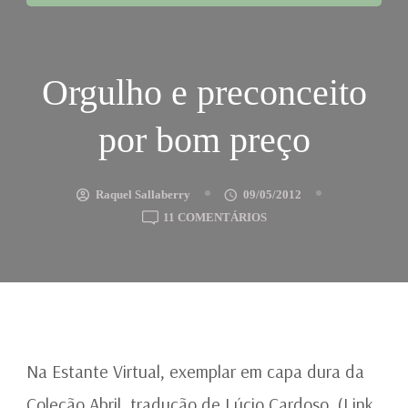
Orgulho e preconceito
por bom preço
Raquel Sallaberry
09/05/2012
EM
11 COMENTÁRIOS
ORGULHO
E
PRECONCEITO
POR
BOM
PREÇO
Na Estante Virtual, exemplar em capa dura da
Coleção Abril, tradução de Lúcio Cardoso. (Link