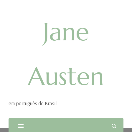
Jane
Austen
em português do Brasil