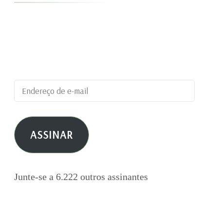
Digite seu endereço de e-mail para assinar este
blog e receber notificações de novas
publicações por e-mail.
Endereço
de
e-
ASSINAR
mail
Junte-se a 6.222 outros assinantes