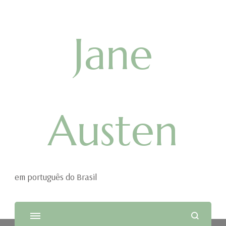
Jane
Austen
em português do Brasil