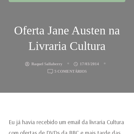
Oferta Jane Austen na
Livraria Cultura
Raquel Sallaberry
17/03/2014
EM
5 COMENTÁRIOS
OFERTA
JANE
AUSTEN
NA
LIVRARIA
CULTURA
Eu já havia recebido um email da livraria Cultura
com ofertas de DVDs da BBC e mais tarde das