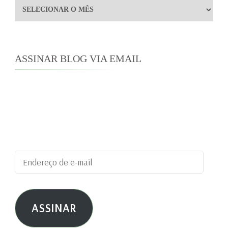
Arquivos
ASSINAR BLOG VIA EMAIL
Digite seu endereço de e-mail para assinar este
blog e receber notificações de novas
publicações por e-mail.
Endereço
de
e-
ASSINAR
mail