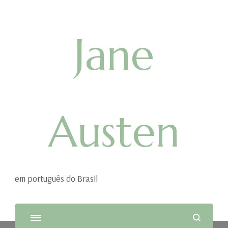
Jane
Austen
em português do Brasil