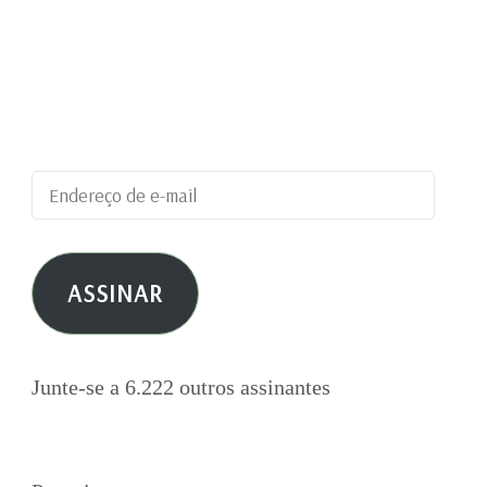
Digite seu endereço de e-mail para assinar este
blog e receber notificações de novas
publicações por e-mail.
Endereço
de
e-
ASSINAR
mail
Junte-se a 6.222 outros assinantes