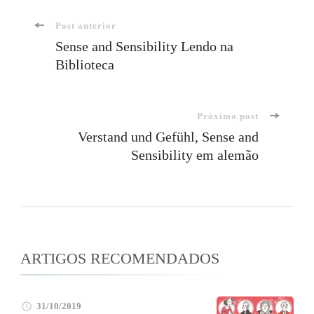
Navegação
Post anterior
Sense and Sensibility Lendo na
Biblioteca
de
post
Próximo post
Verstand und Gefühl, Sense and
Sensibility em alemão
ARTIGOS RECOMENDADOS
31/10/2019