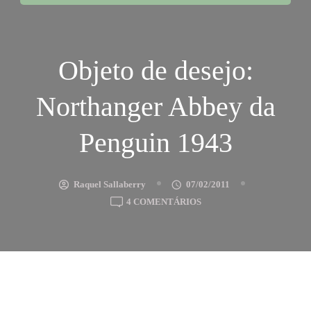
Objeto de desejo:
Northanger Abbey da
Penguin 1943
Raquel Sallaberry
07/02/2011
EM
4 COMENTÁRIOS
OBJETO
DE
DESEJO:
NORTHANGER
ABBEY
DA