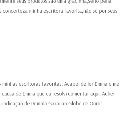
riamente seus produtos são uma gracinha,sério pena
 é concerteza minha escritora favorita,não só por seus
 minhas escritoras favoritas. Acabei de ler Emma e me
r causa de Emma que eu resolvi comentar aqui. Achei
 indicação de Romola Garai ao Globo de Ouro!