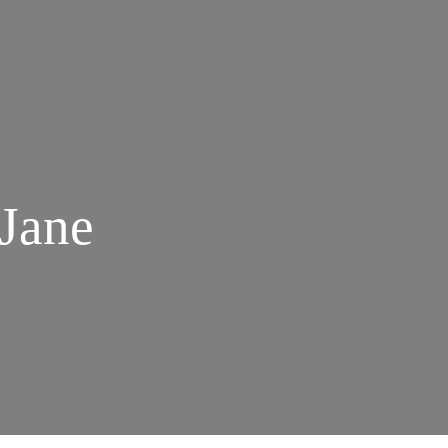
 Jane
M
RRISO
E