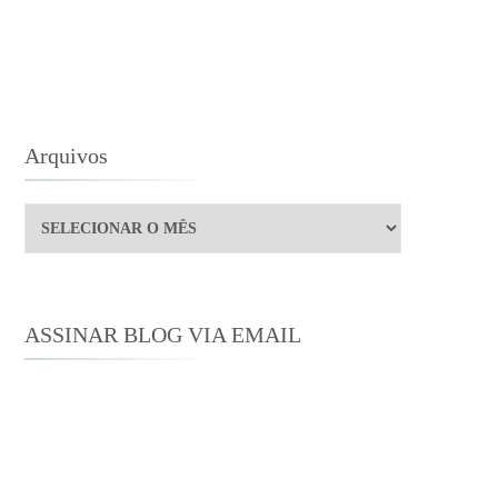
ORLAND
O
NE
STEN
ODAY
Arquivos
Arquivos
ASSINAR BLOG VIA EMAIL
Digite seu endereço de e-mail para
assinar este blog e receber notificações
de novas publicações por e-mail.