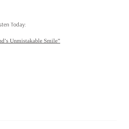
M
N
JA
AU
sten Today:
T
d’s Unmistakable Smile”