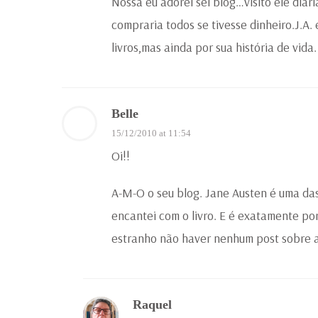
Nossa eu adorei sei blog…visito ele dia
compraria todos se tivesse dinheiro.J.A.
livros,mas ainda por sua história de vida.
Belle
15/12/2010 at 11:54
Oi!!
A-M-O o seu blog. Jane Austen é uma das
encantei com o livro. E é exatamente po
estranho não haver nenhum post sobre a
Raquel