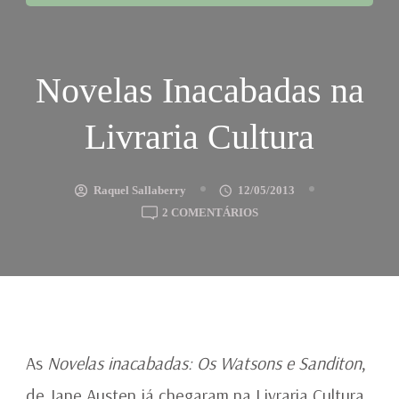
Novelas Inacabadas na
Livraria Cultura
Raquel Sallaberry
12/05/2013
EM
2 COMENTÁRIOS
NOVELAS
INACABADAS
NA
LIVRARIA
CULTURA
As
Novelas inacabadas: Os Watsons e Sanditon
,
de Jane Austen já chegaram na Livraria Cultura.