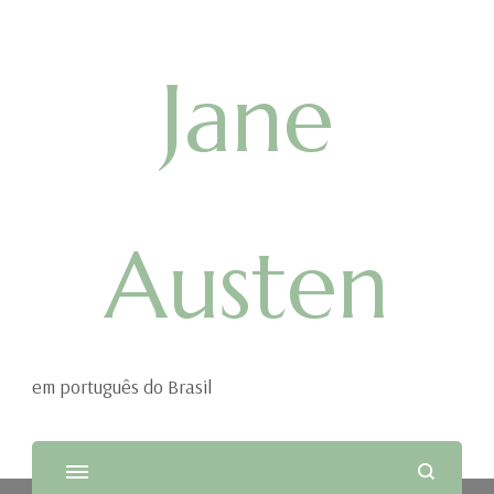
Jane
Austen
em português do Brasil