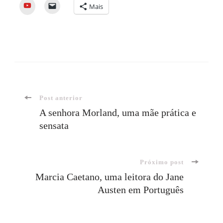
YouTube
Mais
Navegação
Post anterior
A senhora Morland, uma mãe prática e
sensata
de
post
Próximo post
Marcia Caetano, uma leitora do Jane
Austen em Português