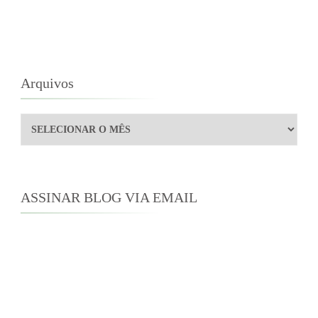
Arquivos
Arquivos
ASSINAR BLOG VIA EMAIL
Digite seu endereço de e-mail para assinar este
blog e receber notificações de novas
publicações por e-mail.