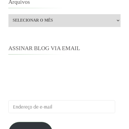
Arquivos
Arquivos
ASSINAR BLOG VIA EMAIL
Digite seu endereço de e-mail para assinar este
blog e receber notificações de novas
publicações por e-mail.
Endereço
de
e-