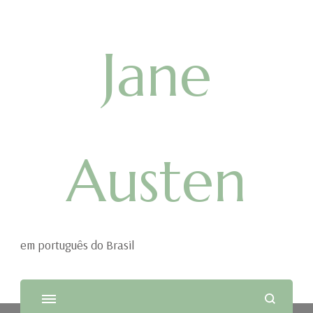
Jane
Austen
em português do Brasil