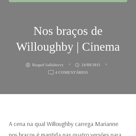
Nos braços de
Willoughby | Cinema
Raquel Sallaberry
24/08/2011
EM
4 COMENTÁRIOS
NOS
BRAÇOS
DE
WILLOUGHBY
|
CINEMA
A cena na qual Willoughby carrega Marianne
nos braços é mantida nas quatro versões para