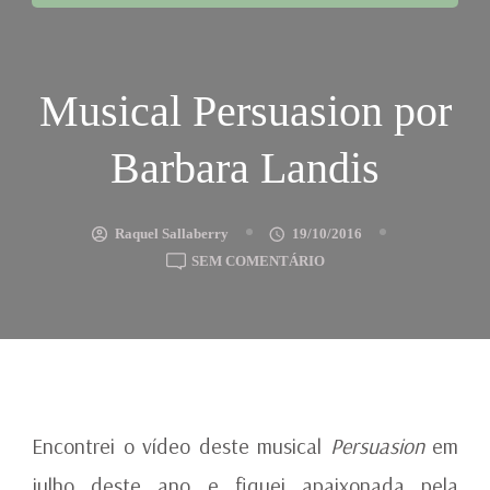
Musical Persuasion por
Barbara Landis
Raquel Sallaberry
19/10/2016
EM
SEM COMENTÁRIO
MUSICAL
PERSUASION
POR
BARBARA
LANDIS
Encontrei o vídeo deste musical
Persuasion
em
julho deste ano e fiquei apaixonada pela