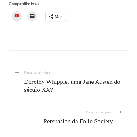
Compartilhe isso:
YouTube
Mais
Navegação
Post anterior
Dorothy Whipple, uma Jane Austen do
século XX?
de
post
Próximo post
Persuasion da Folio Society