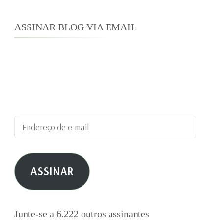
ASSINAR BLOG VIA EMAIL
Digite seu endereço de e-mail para assinar este
blog e receber notificações de novas
publicações por e-mail.
Endereço
de
e-
ASSINAR
mail
Junte-se a 6.222 outros assinantes