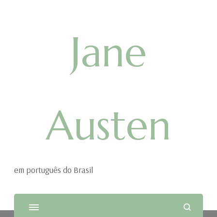
Jane
Austen
em português do Brasil