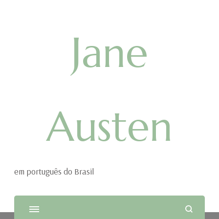
Jane
Austen
em português do Brasil