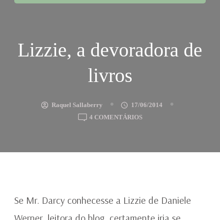
Lizzie, a devoradora de
livros
Raquel Sallaberry
17/06/2014
EM
4 COMENTÁRIOS
LIZZIE,
A
DEVORADORA
DE
LIVROS
Se Mr. Darcy conhecesse a Lizzie de Daniele
Werner, leitora do blog, certamente iria se