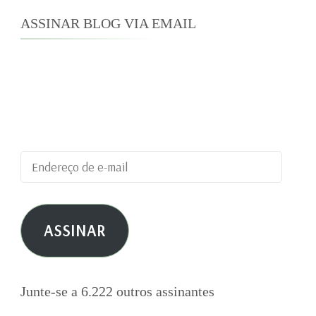
ASSINAR BLOG VIA EMAIL
Digite seu endereço de e-mail para assinar este
blog e receber notificações de novas
publicações por e-mail.
Endereço
de
e-
ASSINAR
mail
Junte-se a 6.222 outros assinantes