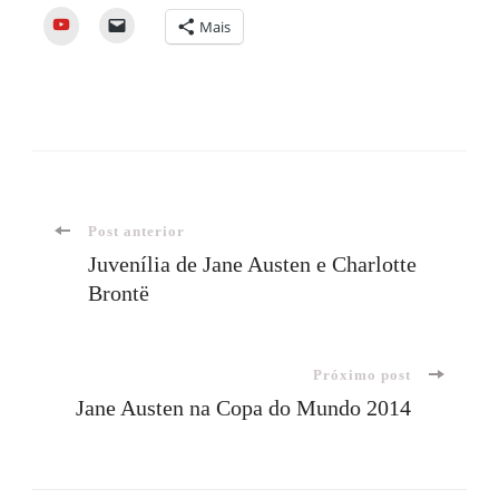
YouTube
Mais
Navegação
Post anterior
Juvenília de Jane Austen e Charlotte
Brontë
de
post
Próximo post
Jane Austen na Copa do Mundo 2014