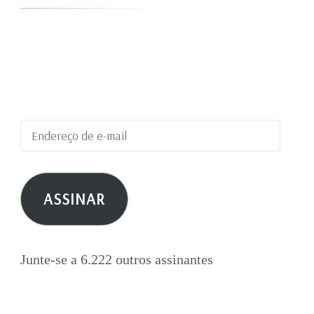
Digite seu endereço de e-mail para assinar este
blog e receber notificações de novas
publicações por e-mail.
Endereço
de
e-
ASSINAR
mail
Junte-se a 6.222 outros assinantes