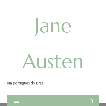
Jane
Austen
em português do Brasil