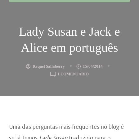
Lady Susan e Jack e
Alice em português
Raquel Sallaberry
15/04/2014
EM
1 COMENTÁRIO
LADY
SUSAN
E
JACK
E
ALICE
EM
Uma das perguntas mais frequentes no blog é
PORTUGUÊS
se já temos
Lady Susan
traduzido para o