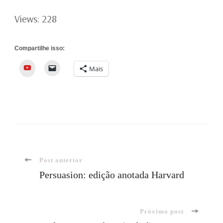
Views: 228
Compartilhe isso:
YouTube
Mais
Navegação
Post anterior
Persuasion: edição anotada Harvard
de
Próximo post