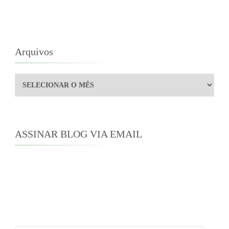
Arquivos
Arquivos
ASSINAR BLOG VIA EMAIL
Digite seu endereço de e-mail para assinar este
blog e receber notificações de novas
publicações por e-mail.