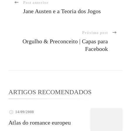
Navegação
Post anterior
Jane Austen e a Teoria dos Jogos
de
Próximo post
post
Orgulho & Preconceito | Capas para
Facebook
ARTIGOS RECOMENDADOS
14/09/2008
Atlas do romance europeu