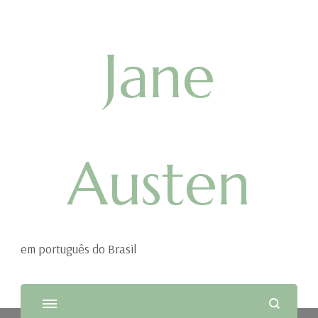
Jane
Austen
em português do Brasil