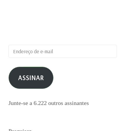
Digite seu endereço de e-mail para assinar este
blog e receber notificações de novas
publicações por e-mail.
Endereço
de
e-
ASSINAR
mail
Junte-se a 6.222 outros assinantes
Pesquisar