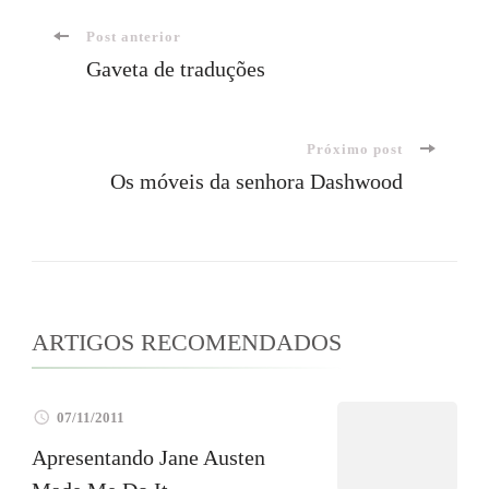
Navegação
Post anterior
Gaveta de traduções
de
Próximo post
post
Os móveis da senhora Dashwood
ARTIGOS RECOMENDADOS
07/11/2011
Apresentando Jane Austen