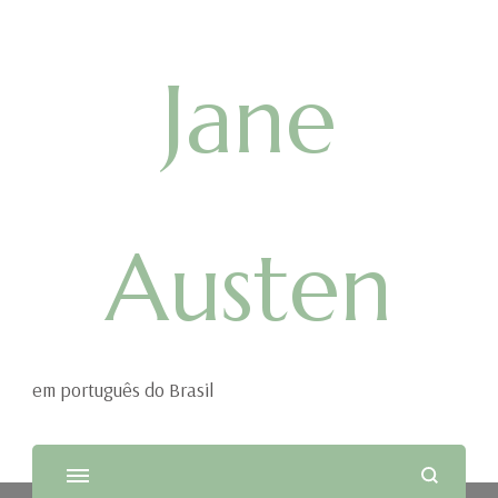
Jane
Austen
em português do Brasil