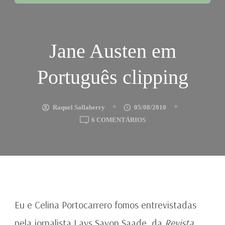
Jane Austen em
Português clipping
Raquel Sallaberry
05/08/2010
EM
6 COMENTÁRIOS
JANE
AUSTEN
EM
PORTUGUÊS
CLIPPING
Eu e Celina Portocarrero fomos entrevistadas
pela jornalista Lays Sayon Saade, da
Revista