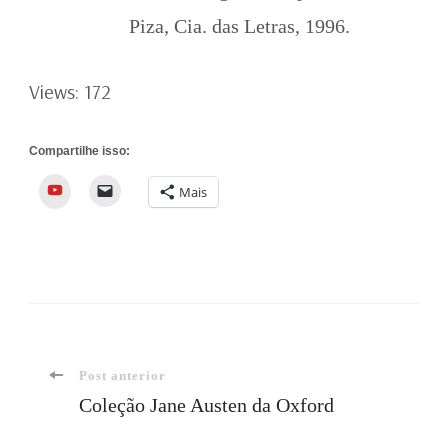
Piza, Cia. das Letras, 1996.
Views: 172
Compartilhe isso:
YouTube
Mais
Navegação
Post anterior
Coleção Jane Austen da Oxford
de