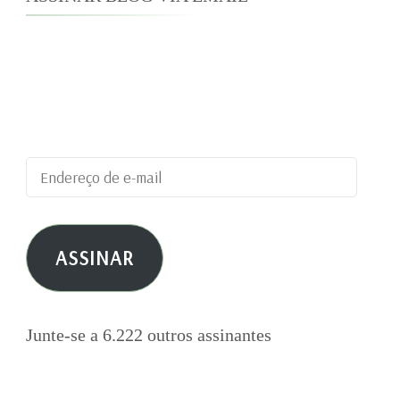
Digite seu endereço de e-mail para assinar este
blog e receber notificações de novas
publicações por e-mail.
Endereço
de
e-
ASSINAR
mail
Junte-se a 6.222 outros assinantes