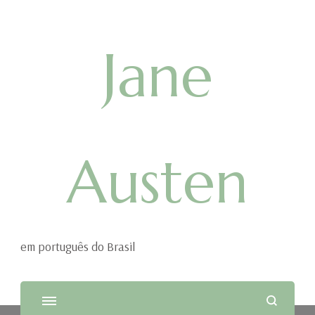
Jane
Austen
em português do Brasil