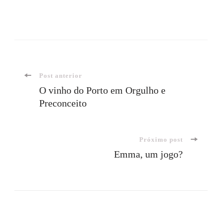
Navegação
Post anterior
O vinho do Porto em Orgulho e
Preconceito
de
post
Próximo post
Emma, um jogo?