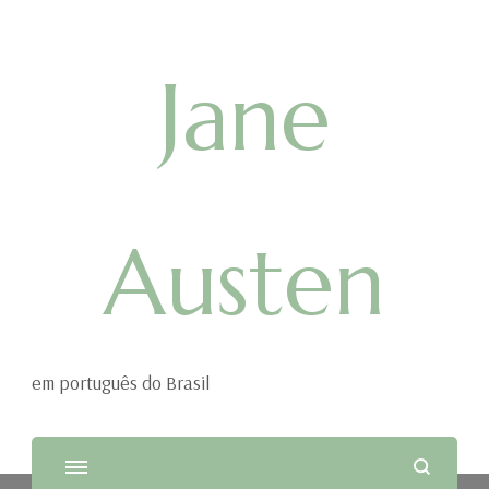
Jane
Austen
em português do Brasil