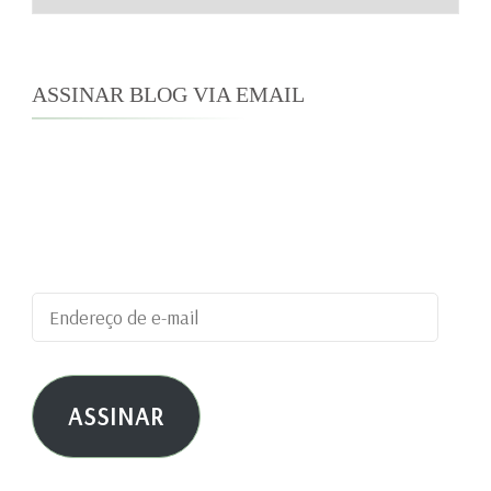
ASSINAR BLOG VIA EMAIL
Digite seu endereço de e-mail para assinar este
blog e receber notificações de novas
publicações por e-mail.
Endereço
de
e-
ASSINAR
mail