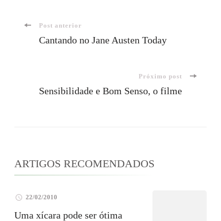
Navegação
Post anterior
Cantando no Jane Austen Today
de
Próximo post
post
Sensibilidade e Bom Senso, o filme
ARTIGOS RECOMENDADOS
22/02/2010
Uma xícara pode ser ótima