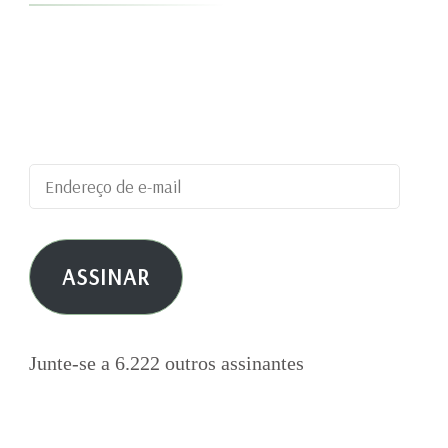
Digite seu endereço de e-mail para assinar este
blog e receber notificações de novas
publicações por e-mail.
Endereço
de
e-
ASSINAR
mail
Junte-se a 6.222 outros assinantes