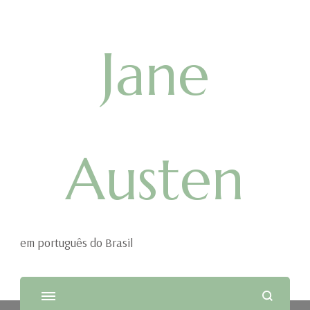
Jane
Austen
em português do Brasil