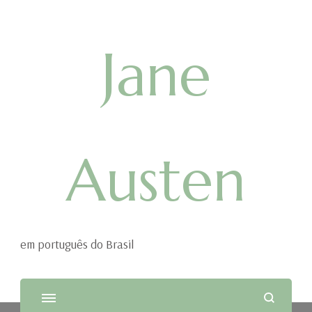
Jane
Austen
em português do Brasil