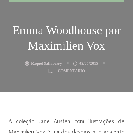
Emma Woodhouse por
Maximilien Vox
Raquel Sallaberry
03/05/2015
EM
1 COMENTÁRIO
EMMA
WOODHOUSE
POR
MAXIMILIEN
VOX
A coleção Jane Austen com ilustrações de
Maximilien Vox é um dos desejos que acalento