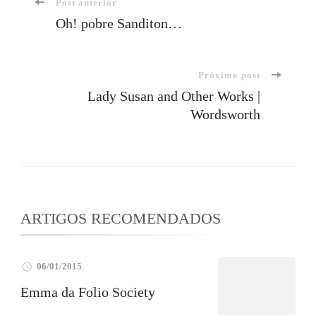
Navegação
Post anterior
Oh! pobre Sanditon…
de
Próximo post
post
Lady Susan and Other Works |
Wordsworth
ARTIGOS RECOMENDADOS
06/01/2015
Emma da Folio Society