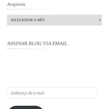
Arquivos
Arquivos
ASSINAR BLOG VIA EMAIL
Digite seu endereço de e-mail para assinar este
blog e receber notificações de novas
publicações por e-mail.
Endereço
de
e-