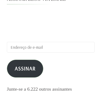
Digite seu endereço de e-mail para assinar este
blog e receber notificações de novas
publicações por e-mail.
Endereço
de
e-
ASSINAR
mail
Junte-se a 6.222 outros assinantes