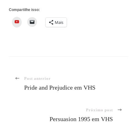
Compartilhe isso:
YouTube
Mais
Navegação
Post anterior
Pride and Prejudice em VHS
de
Próximo post
post
Persuasion 1995 em VHS