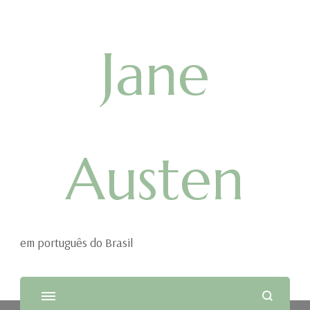
Jane
Austen
em português do Brasil