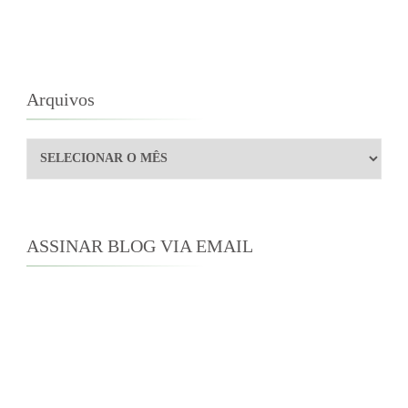
Arquivos
Arquivos
ASSINAR BLOG VIA EMAIL
Digite seu endereço de e-mail para assinar este
blog e receber notificações de novas
publicações por e-mail.