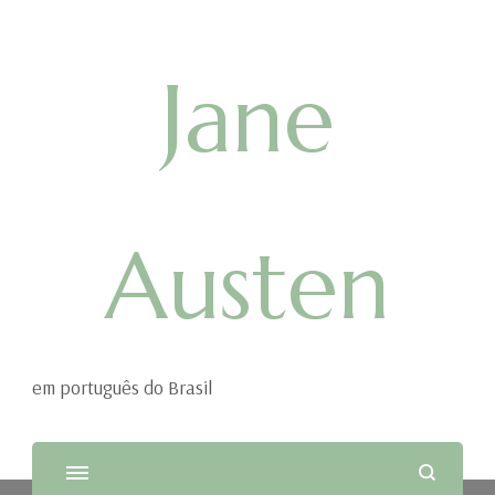
Jane
Austen
em português do Brasil