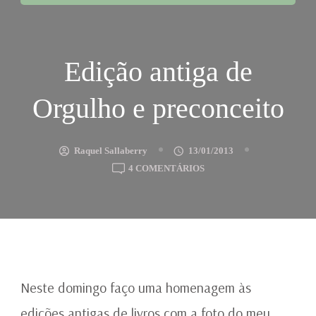
Edição antiga de
Orgulho e preconceito
Raquel Sallaberry
13/01/2013
EM
4 COMENTÁRIOS
EDIÇÃO
ANTIGA
DE
ORGULHO
E
PRECONCEITO
Neste domingo faço uma homenagem às
edições antigas de livros com a foto do meu